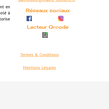
ent en
Réseaux sociaux
colé à
torise
Lecteur Qrcode
Termes & Conditions
Mentions Légales